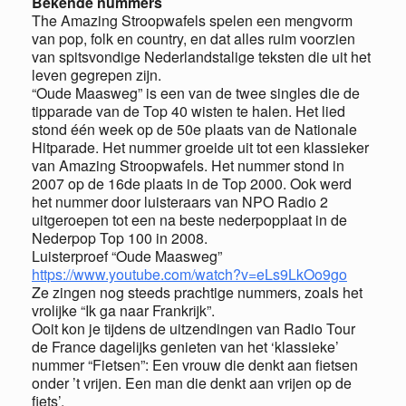
Bekende nummers
The Amazing Stroopwafels spelen een mengvorm
van pop, folk en country, en dat alles ruim voorzien
van spitsvondige Nederlandstalige teksten die uit het
leven gegrepen zijn.
“Oude Maasweg” is een van de twee singles die de
tipparade van de Top 40 wisten te halen. Het lied
stond één week op de 50e plaats van de Nationale
Hitparade. Het nummer groeide uit tot een klassieker
van Amazing Stroopwafels. Het nummer stond in
2007 op de 16de plaats in de Top 2000. Ook werd
het nummer door luisteraars van NPO Radio 2
uitgeroepen tot een na beste nederpopplaat in de
Nederpop Top 100 in 2008.
Luisterproef “Oude Maasweg”
https://www.youtube.com/watch?v=eLs9LkOo9go
Ze zingen nog steeds prachtige nummers, zoals het
vrolijke “Ik ga naar Frankrijk”.
Ooit kon je tijdens de uitzendingen van Radio Tour
de France dagelijks genieten van het ‘klassieke’
nummer “Fietsen”: Een vrouw die denkt aan fietsen
onder ’t vrijen. Een man die denkt aan vrijen op de
fiets’.