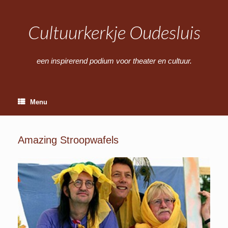
Ga
naar
de
Cultuurkerkje Oudesluis
inhoud
een inspirerend podium voor theater en cultuur.
Menu
Amazing Stroopwafels