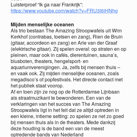
Luisterproef “Ik ga naar Frankrijk”:
https://www.youtube.com/watch?v=FRU3l6jHNhg
Mijden menselijke oceanen
Als trio bestaan The Amazing Stroopwafels uit Wim
Kerkhof (contrabas, toetsen en zang), Rien de Bruin
(gitaar, accordeon en zang) en Arie van der Graaf
(elektrische gitaar). Zij spelen overal: op straten en op
pleinen, maar ook in cafés, dierentuinen, sauna’s,
blusboten, theaters, hengelsport- en
aquariumverenigingen. Ja, zelfs bij mensen thuis –
en vaak ook. Zij mijden menselijke oceanen, zoals
megadisco’s of popfestivals. Het directe contact met
het publiek staat voorop.
Af en toen zijn ze nog op de Rotterdamse Lijnbaan
als straatmuzikant te bewonderen. Een van de
verklaringen van het succes van The Amazing
Stroopwafels ligt in het feit dat ze altijd optreden in
een kleine, intieme setting: zo spelen ze net zo goed
bij mensen thuis als in de theaters. Mede dankzij
deze houding is de band een van de meest
optredende bands van Nederland