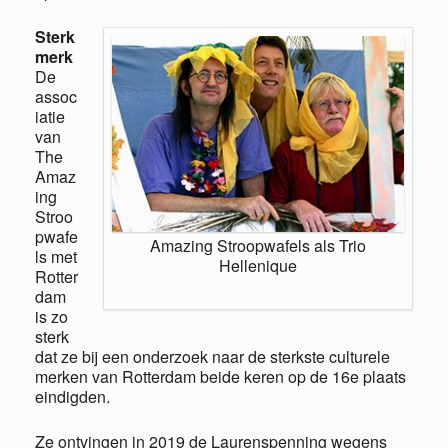
Sterk
merk
De
assoc
iatie
van
The
Amaz
ing
Stroo
pwafe
Amazing Stroopwafels als Trio
ls met
Hellenique
Rotter
dam
is zo
sterk
dat ze bij een onderzoek naar de sterkste culturele
merken van Rotterdam beide keren op de 16e plaats
eindigden.
Ze ontvingen in 2019 de Laurenspenning wegens