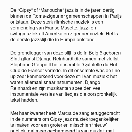
De “Gipsy” of “Manouche” jazz is in de jaren dertig
binnen de Roma-zigeuner gemeenschappen in Parijs
ontstaan. Deze sterk ritmische muziek is een
vermenging van Franse Musette, jazz- en
swingmuziek uit Amerika en zigeunermuziek. Het is
de eerste jazzstijl die in Europa ontstond.
De grondlegger van deze stijl is de in België geboren
Sinti-gitarist Django Reinhardt die samen met violist
Stéphane Grappelli het ensemble “Quintette du Hot
Club de France” vormde. In dit ensemble was de line-
up zeer kenmerkend voor deze stijl van muziek: het
waren allemaal snaarinstrumenten. Django
Reinhardt en zijn muzikanten speelden veel
instrumentale versies van liedjes die oorspronkelijk
tekst hadden.
Met haar kwartet heeft Marcia de zang teruggebracht
in de nummers om Gipsy jazz muziek toegankelijker
te maken voor een groter en misschien ‘nieuw’
publiek, dat meer gecharmeerd is van muziek met