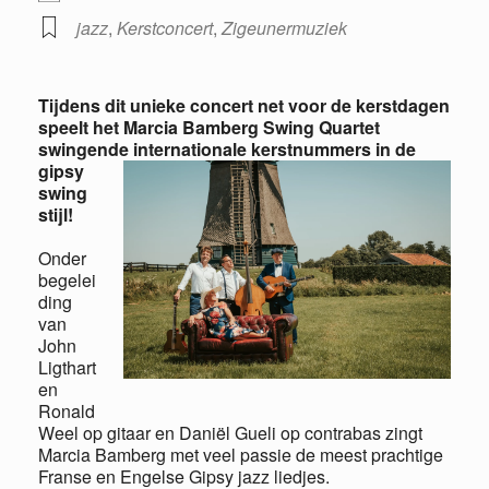
jazz
,
Kerstconcert
,
Zigeunermuziek
Tijdens dit unieke concert net voor de kerstdagen
speelt het
Marcia
Bamberg
Swing Quartet
swingende
internationale kerstnummers in de
gipsy
swing
stijl!
Onder
begelei
ding
van
John
Ligthart
en
Ronald
Weel op gitaar en Daniël Gueli op contrabas zingt
Marcia Bamberg met veel passie de meest prachtige
Franse en Engelse Gipsy jazz liedjes.