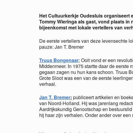
Download ICS
Goog
Het Cultuurkerkje Oudesluis organiseert een
Tommy Wieringa als gast, vond plaats in 
bijeenkomst met lokale vertellers van ver
De eerste vertellers van deze levensechte l
pauze: Jan T. Bremer
Truus Bongenaar
; Ooit vond er een revolu
Middenmeer. In 1975 startte daar de eerste 
gegaan zagen nu hun kans schoon. Truus Bo
Grote Sloot was een van de eerste leerlinge
verhaal.
Jan T. Bremer
;
publiceert artikelen en boek
van Noord-Holland. Hij was jarenlang redacte
Aardrijkskundig Genootschap en bestuurslid v
hij haar zijn verhalen. Onder ander over een