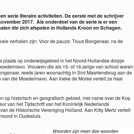
le Calendar
iCalendar
 serie literaire activiteiten. De eerste met de schrijver
november 2017. Als onderdeel van de serie is er een
halen die zich afspelen in Hollands Kroon en Schagen.
okale verhalen zijn: Voor de pauze: Truus Bongenaar, na de
tie plaats op onderwijsgebied in het Noord-Hollandse dorpje
moedermavo. Vrouwen die als 15- of 16-jarige van school waren
ngenaar, reeds jaren woonachtig in Sint Maartensbrug aan de
n van die Moedermavo. Aan Ineke de Moree vertelt ze haar
en op historisch en geografisch gebied, met name over de Kop
ur van het Tijdschrift van het Koninklijk Nederlands
an de Historische Vereniging Holland. Aan Kitty Mertz vertelt
 moord in Oudesluis.