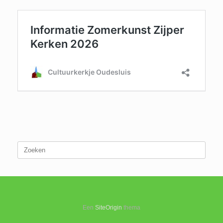
Zoeken
naar:
Een
SiteOrigin
thema