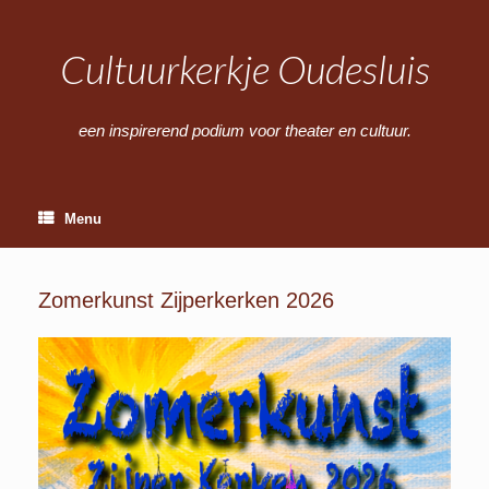
Ga
naar
de
Cultuurkerkje Oudesluis
inhoud
een inspirerend podium voor theater en cultuur.
Menu
Zomerkunst Zijperkerken 2026