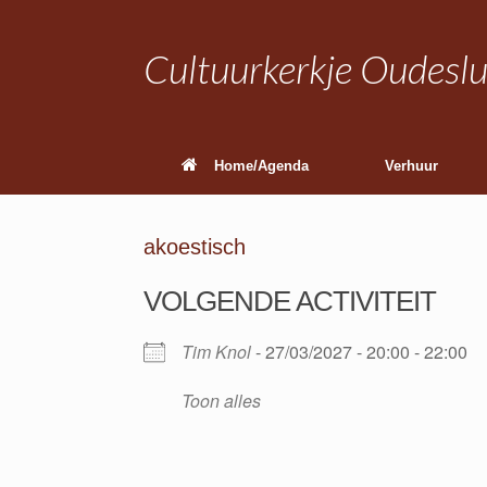
Ga
naar
de
Cultuurkerkje Oudeslu
inhoud
Home/Agenda
Verhuur
akoestisch
VOLGENDE ACTIVITEIT
Tim Knol
- 27/03/2027 - 20:00 - 22:00
Toon alles