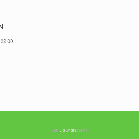
N
 22:00
Een
SiteOrigin
thema