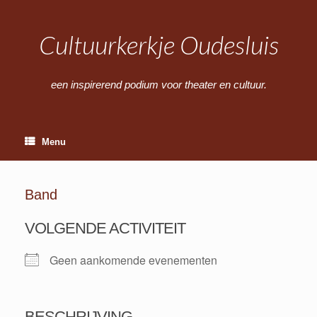
Ga
naar
de
Cultuurkerkje Oudesluis
inhoud
een inspirerend podium voor theater en cultuur.
Menu
Band
VOLGENDE ACTIVITEIT
Geen aankomende evenementen
BESCHRIJVING