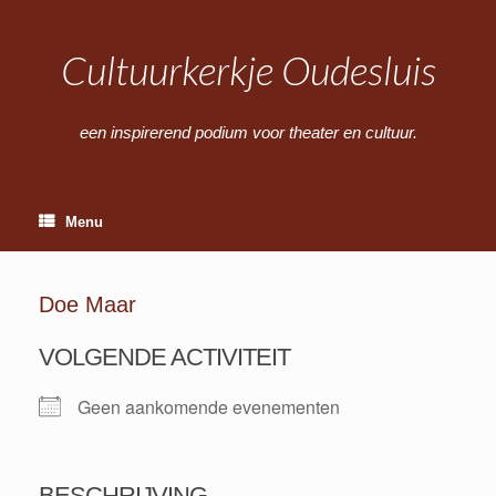
Ga
naar
de
Cultuurkerkje Oudesluis
inhoud
een inspirerend podium voor theater en cultuur.
Menu
Doe Maar
VOLGENDE ACTIVITEIT
Geen aankomende evenementen
BESCHRIJVING