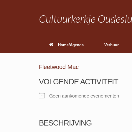
Ga
naar
de
Cultuurkerkje Oudeslu
inhoud
Home/Agenda
Verhuur
Fleetwood Mac
VOLGENDE ACTIVITEIT
Geen aankomende evenementen
BESCHRIJVING