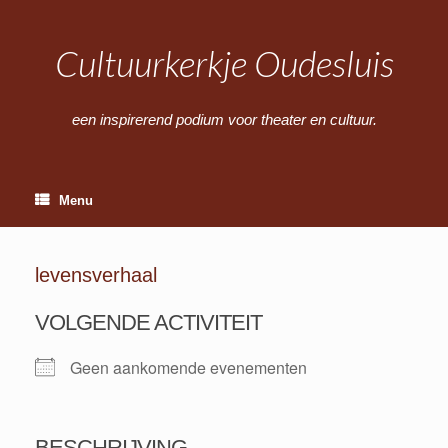
Ga
naar
de
Cultuurkerkje Oudesluis
inhoud
een inspirerend podium voor theater en cultuur.
Menu
levensverhaal
VOLGENDE ACTIVITEIT
Geen aankomende evenementen
BESCHRIJVING