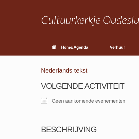
Ga
naar
de
Cultuurkerkje Oudeslu
inhoud
Home/Agenda
Verhuur
Nederlands tekst
VOLGENDE ACTIVITEIT
Geen aankomende evenementen
BESCHRIJVING