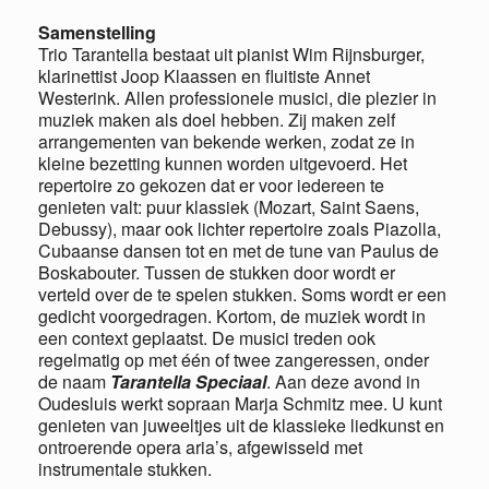
Samenstelling
Trio Tarantella bestaat uit pianist Wim Rijnsburger,
klarinettist Joop Klaassen en fluitiste Annet
Westerink. Allen professionele musici, die plezier in
muziek maken als doel hebben. Zij maken zelf
arrangementen van bekende werken, zodat ze in
kleine bezetting kunnen worden uitgevoerd. Het
repertoire zo gekozen dat er voor iedereen te
genieten valt: puur klassiek (Mozart, Saint Saens,
Debussy), maar ook lichter repertoire zoals Piazolla,
Cubaanse dansen tot en met de tune van Paulus de
Boskabouter. Tussen de stukken door wordt er
verteld over de te spelen stukken. Soms wordt er een
gedicht voorgedragen. Kortom, de muziek wordt in
een context geplaatst. De musici treden ook
regelmatig op met één of twee zangeressen, onder
de naam
Tarantella Speciaal
. Aan deze avond in
Oudesluis werkt sopraan Marja Schmitz mee. U kunt
genieten van juweeltjes uit de klassieke liedkunst en
ontroerende opera aria’s, afgewisseld met
instrumentale stukken.