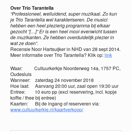
Over Trio Tarantella
“Professioneel, welluidend, super muzikaal. Zo kun
je Trio Tarantella wel karakteriseren. De musici
hebben een heel plezierig programma bij elkaar
gezocht ”[…]” Er is een heel mooi evenwicht tussen
de muzikanten. Ze hebben overduidelijk plezier in
wat ze doen”.
Recensie Noor Hartsuijker in NHD van 28 sept 2014.
Meer informatie over Trio Tarantella? Klik op:
link
Waar: Cultuurkerkje Noorderweg 14a, 1757 PC,
Oudesluis
Wanneer: zaterdag 24 november 2018
Hoe laat: Aanvang 20:00 uur, zaal open 19:30 uur
Entree: 10 euro pp (excl reservering, incl. kopje
koffie / thee bij entree)
Kaarten: Bij de ingang of reserveren via:
www.cultuurkerkje.nl/kaartverkoop/