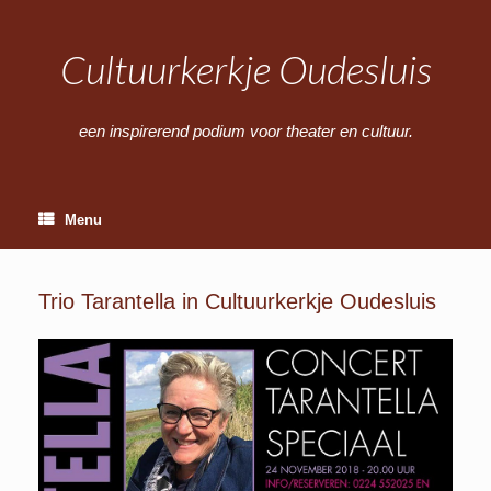
Ga
naar
de
Cultuurkerkje Oudesluis
inhoud
een inspirerend podium voor theater en cultuur.
Menu
Trio Tarantella in Cultuurkerkje Oudesluis