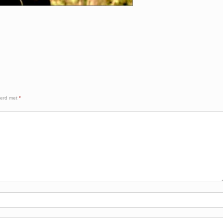
eerd met
*