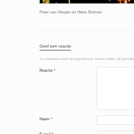
Peter van Vleuten en Helen Botman
Geef een reactie
Je e-mailadres wordt niet gepubliceerd.
Vereiste velden zijn gemark
Reactie
*
Naam
*