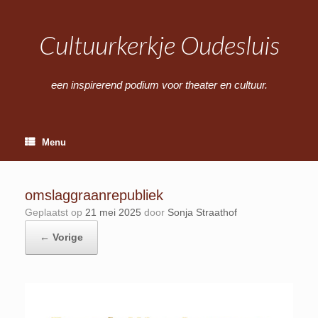
Ga
naar
de
Cultuurkerkje Oudesluis
inhoud
een inspirerend podium voor theater en cultuur.
Menu
omslaggraanrepubliek
Geplaatst op
21 mei 2025
door
Sonja Straathof
← Vorige