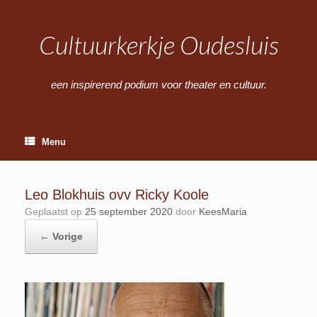
Ga
naar
de
Cultuurkerkje Oudesluis
inhoud
een inspirerend podium voor theater en cultuur.
Menu
Leo Blokhuis ovv Ricky Koole
Geplaatst op
25 september 2020
door
KeesMaria
← Vorige