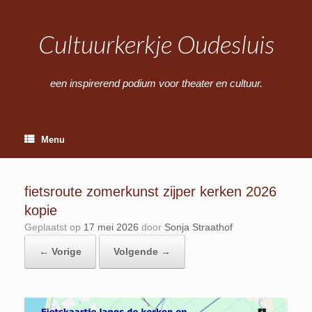
Ga
naar
de
Cultuurkerkje Oudesluis
inhoud
een inspirerend podium voor theater en cultuur.
Menu
fietsroute zomerkunst zijper kerken 2026
kopie
Geplaatst op
17 mei 2026
door
Sonja Straathof
← Vorige
Volgende →