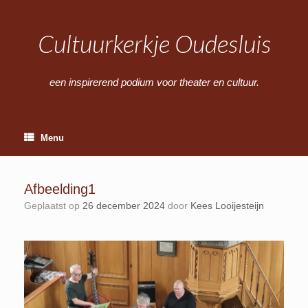
Ga
naar
de
Cultuurkerkje Oudesluis
inhoud
een inspirerend podium voor theater en cultuur.
Menu
Afbeelding1
Geplaatst op
26 december 2024
door
Kees Looijesteijn