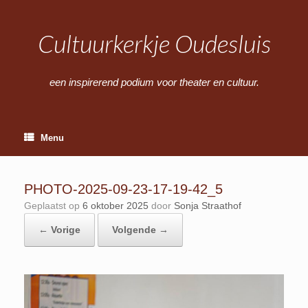
Ga
naar
de
Cultuurkerkje Oudesluis
inhoud
een inspirerend podium voor theater en cultuur.
Menu
PHOTO-2025-09-23-17-19-42_5
Geplaatst op
6 oktober 2025
door
Sonja Straathof
← Vorige
Volgende →