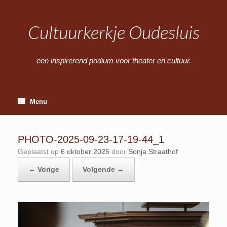
Ga
naar
de
Cultuurkerkje Oudesluis
inhoud
een inspirerend podium voor theater en cultuur.
Menu
PHOTO-2025-09-23-17-19-44_1
Geplaatst op
6 oktober 2025
door
Sonja Straathof
← Vorige
Volgende →