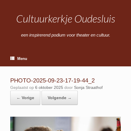
Ga
naar
de
Cultuurkerkje Oudesluis
inhoud
een inspirerend podium voor theater en cultuur.
Menu
PHOTO-2025-09-23-17-19-44_2
Geplaatst op
6 oktober 2025
door
Sonja Straathof
← Vorige
Volgende →