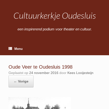
Ga
naar
de
Cultuurkerkje Oudesluis
inhoud
een inspirerend podium voor theater en cultuur.
Menu
Oude Veer te Oudesluis 1998
Geplaatst op
24 november 2016
door
Kees Looijesteijn
← Vorige