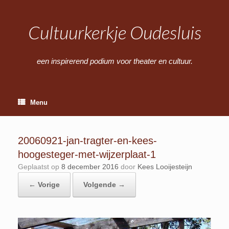
Ga
naar
de
Cultuurkerkje Oudesluis
inhoud
een inspirerend podium voor theater en cultuur.
Menu
20060921-jan-tragter-en-kees-
hoogesteger-met-wijzerplaat-1
Geplaatst op
8 december 2016
door
Kees Looijesteijn
← Vorige
Volgende →