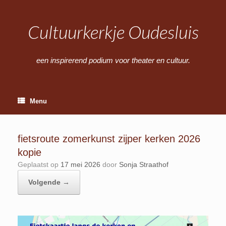
Ga
naar
de
Cultuurkerkje Oudesluis
inhoud
een inspirerend podium voor theater en cultuur.
Menu
fietsroute zomerkunst zijper kerken 2026
kopie
Geplaatst op
17 mei 2026
door
Sonja Straathof
Volgende →