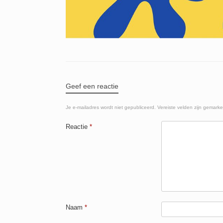
Geef een reactie
Je e-mailadres wordt niet gepubliceerd.
Vereiste velden zijn gemark
Reactie
*
Naam
*