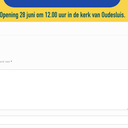
eerd met
*