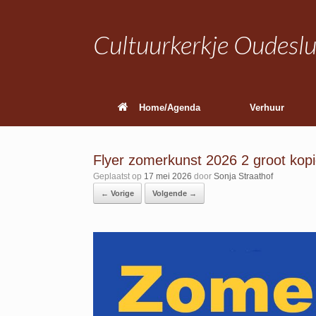
Ga
naar
de
Cultuurkerkje Oudeslu
inhoud
Home/Agenda
Verhuur
Flyer zomerkunst 2026 2 groot kop
Geplaatst op
17 mei 2026
door
Sonja Straathof
← Vorige
Volgende →